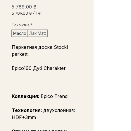
Цена
5 789,00 ₴
5 789,00 ₴
/
1м²
5 789,00 ₴
за
Покрытие
*
1
Квадратный
Масло
Лак Matt
метр
Паркетная доска Stockl
parkett.
Epico190 Дуб Charakter
Коллекция:
Epico Trend
Технология:
двухслойная:
HDF+3mm