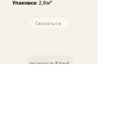
Упаковка:
2,8м²
Связаться
Інструкція B:hard
Інструкція B:hard Modern
Інструкція Epico&Actus
Каталог B:Hard
Каталог Epico
Каталог Actus