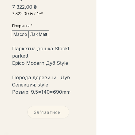
Ціна
7 322,00 ₴
7 322,00 ₴
/
1м²
7 322,00 ₴
за
Покриття
*
1
Квадратний
Масло
Лак Matt
метр
Паркетна дошка Stöckl
parkett.
Epico Modern Дуб Style
Порода деревини: Дуб
Селекция: style
Розмір: 9.5*140*690mm
Звʼязатись