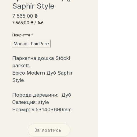
Saphir Style
Ціна
7 565,00 ₴
7 565,00 ₴
/
1м²
7 565,00 ₴
за
Покриття
*
1
Квадратний
Масло
Лак Pure
метр
Паркетна дошка Stöckl
parkett.
Epico Modern Дуб Saphir
Style
Порода деревини: Дуб
Селекция: style
Розмір: 9.5*140*690mm
Звʼязатись