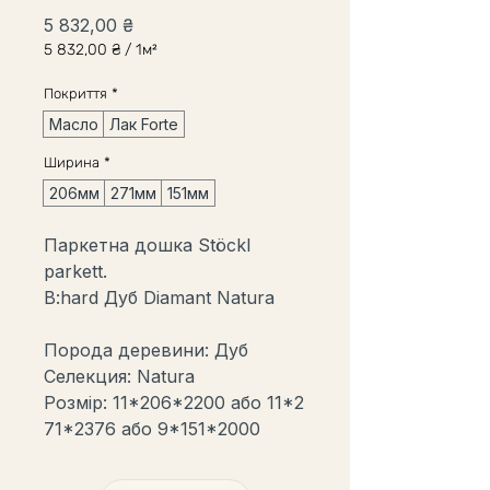
Ціна
5 832,00 ₴
5 832,00 ₴
/
1м²
5 832,00 ₴
за
Покриття
*
1
Квадратний
Масло
Лак Forte
метр
Ширина
*
206мм
271мм
151мм
Паркетна дошка Stöckl
parkett.
B:hard Дуб Diamant Natura
Порода деревини: Дуб
Селекция: Natura
Розмір: 11*206*2200 або 11*2
71*2376 або 9*151*2000