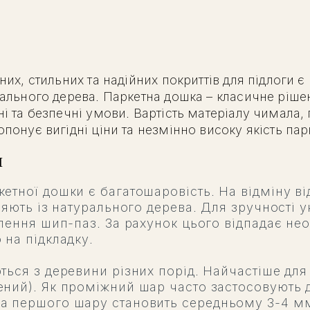
их, стильних та надійних покриттів для підлоги є
ального дерева. Паркетна дошка – класичне ріше
 та безпечні умови. Вартість матеріалу чимала, 
онує вигідні ціни та незмінно високу якість пар
я
етної дошки є багатошаровість. На відміну ві
ляють із натурального дерева. Для зручності 
лення шип-паз. За рахунок цього відпадає не
 на підкладку.
ься з деревини різних порід. Найчастіше для
ний). Як проміжний шар часто застосовують 
 першого шару становить середньому 3-4 мм. 