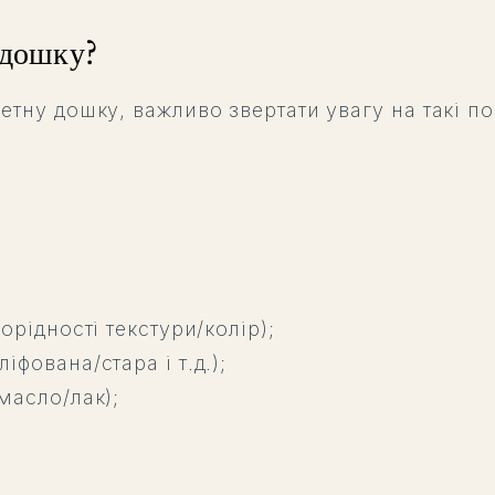
 дошку?
етну дошку, важливо звертати увагу на такі п
орідності текстури/колір);
фована/стара і т.д.);
масло/лак);