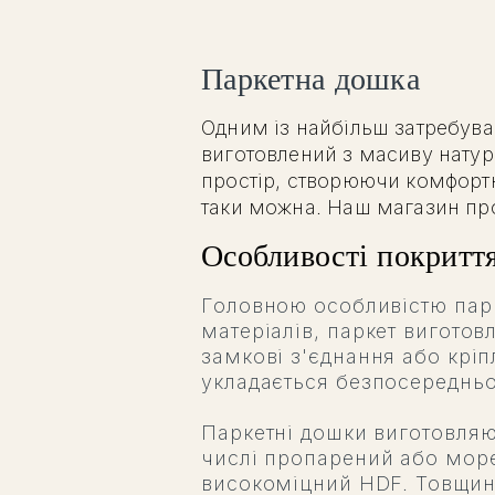
Паркетна дошка
Одним із найбільш затребуван
виготовлений з масиву натур
простір, створюючи комфортні
таки можна. Наш магазин проп
Особливості покритт
Головною особливістю парк
матеріалів, паркет виготов
замкові з'єднання або кріп
укладається безпосередньо
Паркетні дошки виготовляют
числі пропарений або море
високоміцний HDF. Товщина