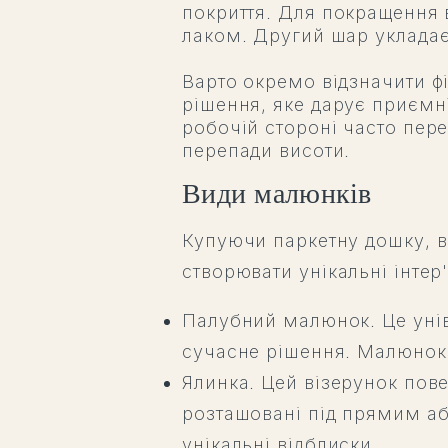
покриття. Для покращення 
лаком. Другий шар укладає
Варто окремо відзначити фі
рішення, яке дарує приємні
робочій стороні часто пер
перепади висоти.
Види малюнків
Купуючи паркетну дошку, в
створювати унікальні інтер
Палубний малюнок. Це унів
сучасне рішення. Малюнок 
Ялинка. Цей візерунок пове
розташовані під прямим аб
унікальні відблиски.