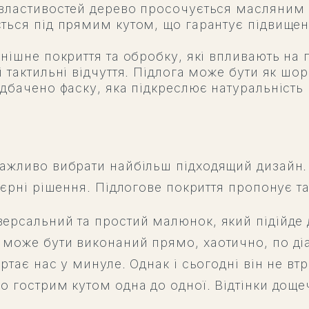
властивостей дерево просочується масляним 
ться під прямим кутом, що гарантує підвищен
нішне покриття та обробку, які впливають на п
 тактильні відчуття. Підлога може бути як шор
едбачено фаску, яка підкреслює натуральність
ажливо вибрати найбільш підходящий дизайн. 
'єрні рішення. Підлогове покриття пропонує т
ерсальний та простий малюнок, який підійде 
може бути виконаний прямо, хаотично, по діа
ртає нас у минуле. Однак і сьогодні він не вт
о гострим кутом одна до одної. Відтінки доще