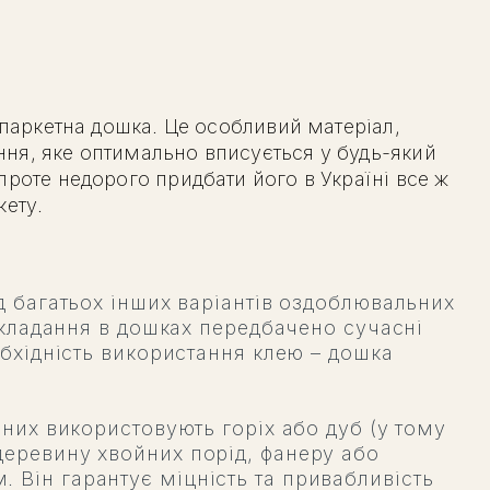
 паркетна дошка. Це особливий матеріал,
ння, яке оптимально вписується у будь-який
проте недорого придбати його в Україні все ж
кету.
д багатьох інших варіантів оздоблювальних
укладання в дошках передбачено сучасні
обхідність використання клею – дошка
 них використовують горіх або дуб (у тому
деревину хвойних порід, фанеру або
Він гарантує міцність та привабливість