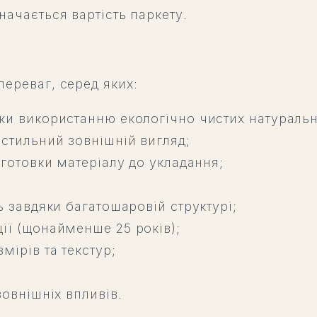
начається вартість паркету.
переваг, серед яких:
яки використанню екологічно чистих натуральн
 стильний зовнішній вигляд;
ідготовки матеріалу до укладання;
ь завдяки багатошаровій структурі;
ії (щонайменше 25 років);
мірів та текстур;
зовнішніх впливів.