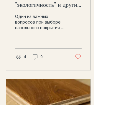
"экологичность" и другие
недостатки
Один из важных
вопросов при выборе
напольного покрытия из
натурального дерева
это его экологичность.
И очень часто
приходится слышать
от...
4
0