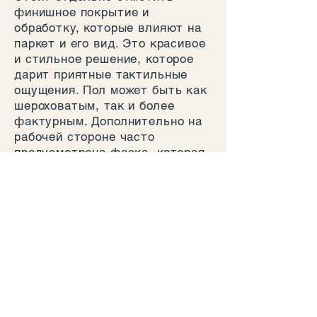
финишное покрытие и
обработку, которые влияют на
паркет и его вид. Это красивое
и стильное решение, которое
дарит приятные тактильные
ощущения. Пол может быть как
шероховатым, так и более
фактурным. Дополнительно на
рабочей стороне часто
предусмотрена фаска, которая
подчёркивает натуральность
материала, а также скрывает
возможные перепады высоты.
Виды рисунков
Приобретая паркетную доску,
важно выбрать наиболее
подходящий дизайн. Обширное
разнообразие позволяет