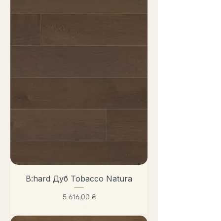
B:hard Дуб Tobacco Natura
Цена
5 616,00 ₴
5 616,00 ₴
/
1м²
5