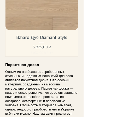
а
т
н
ы
й
м
е
т
р
B:hard Дуб Diamant Style
Цена
5 832,00 ₴
5 832,00 ₴
/
1м²
5
Паркетная доска
8
3
Одним из наиболее востребованных,
2
стильных и надёжных покрытий для пола
,
является паркетная доска. Это особый
0
материал, созданный из массива
0
натурального дерева. Паркетная доска —
₴
классическое решение, которое оптимально
з
вписывается в любое пространство,
а
создавая комфортные и безопасные
1
условия. Стоимость материала немалая,
К
однако недорого приобрести его в Украине
в
всё-таки можно. Наш магазин предлагает
а