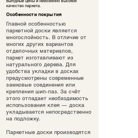
выгодные цены и неизменно высокое
д
качество паркета.
р
а
Особенности покрытия
т
н
Главной особенностью
ы
паркетной доски является
й
м
многослойность. В отличие от
е
многих других вариантов
т
р
отделочных материалов,
паркет изготавливают из
натурального дерева. Для
удобства укладки в досках
предусмотрены современные
замковые соединения или
крепления шип-паз. За счёт
этого отпадает необходимость
использования клея — доска
укладывается непосредственно
на подложку.
Паркетные доски производятся