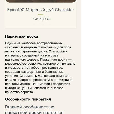
т
р
Epico190 Мореный дуб Charakter
Цена
7 457,00 ₴
7 457,00 ₴
/
1м²
7
Паркетная доска
4
5
Одним из наиболее востребованных,
7
стильных и надёжных покрытий для пола
,
является паркетная доска. Это особый
0
материал, созданный из массива
0
натурального дерева. Паркетная доска —
₴
классическое решение, которое оптимально
з
вписывается в любое пространство,
а
создавая комфортные и безопасные
1
условия. Стоимость материала немалая,
К
однако недорого приобрести его в Украине
в
всё-таки можно. Наш магазин предлагает
а
выгодные цены и неизменно высокое
д
качество паркета.
р
а
Особенности покрытия
т
н
Главной особенностью
ы
паркетной доски является
й