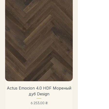
Actus Emocion 4.0 HDF Мореный
дуб Design
Цена
6 253,00 ₴
6 253,00 ₴
/
1м²